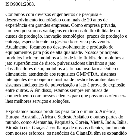
ISO9001:2008.
Contamos com diversos engenheiros de pesquisa e
desenvolvimento tecnológico com mais de 20 anos de
experiência em grandes empresas. Como empresa privada,
também possuímos vantagens em termos de flexibilidade em
custos de produção, inovação tecnológica, prazos de produção e
entrega, especialmente na gestão do serviço pós-venda.
Atualmente, focamos no desenvolvimento e produção de
equipamentos para pós de alta qualidade. Nossos principais
produtos incluem moinhos a jato de leito fluidizado, moinhos a
jato supersônicos de disco, pulverizadores ultrafinos a jato,
classificadores de ar, moinhos a jato para uso farmacêutico e
alimentício, atendendo aos requisitos GMP/FDA, sistemas
inteligentes de moagem e mistura de pesticidas ambientais e
sistemas inteligentes de pulverização a jato à prova de explosão,
entre outros. Além disso, estamos sempre em busca de
conhecimento com nossos clientes para que possamos oferecer-
lhes melhores serviços e soluções.
Exportamos nossos produtos para todo o mundo: América,
Europa, Austrália, África e Sudeste Asiático e outras partes do
mundo, como Alemanha, Paquistão, Coreia, Vietnã, Índia, Itália,
Birmânia etc. Graças à confiança de nossos clientes, juntamente
com nossos esforços, os negócios da QiangDi têm se expandido