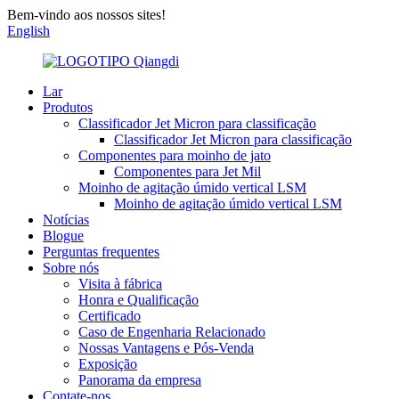
Bem-vindo aos nossos sites!
English
Lar
Produtos
Classificador Jet Micron para classificação
Classificador Jet Micron para classificação
Componentes para moinho de jato
Componentes para Jet Mil
Moinho de agitação úmido vertical LSM
Moinho de agitação úmido vertical LSM
Notícias
Blogue
Perguntas frequentes
Sobre nós
Visita à fábrica
Honra e Qualificação
Certificado
Caso de Engenharia Relacionado
Nossas Vantagens e Pós-Venda
Exposição
Panorama da empresa
Contate-nos