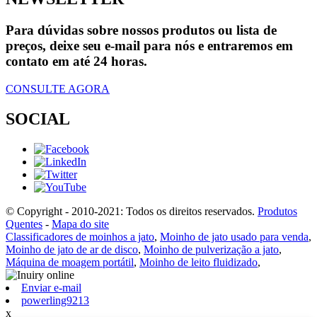
Para dúvidas sobre nossos produtos ou lista de
preços, deixe seu e-mail para nós e entraremos em
contato em até 24 horas.
CONSULTE AGORA
SOCIAL
© Copyright - 2010-2021: Todos os direitos reservados.
Produtos
Quentes
-
Mapa do site
Classificadores de moinhos a jato
,
Moinho de jato usado para venda
,
Moinho de jato de ar de disco
,
Moinho de pulverização a jato
,
Máquina de moagem portátil
,
Moinho de leito fluidizado
,
Enviar e-mail
powerling9213
x